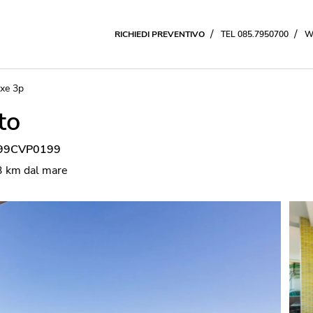
/
/
RICHIEDI PREVENTIVO
TEL 085.7950700
W
uxe 3p
to
9099CVP0199
43 km dal mare