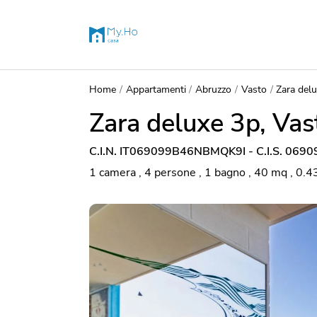
Home
Appartamenti
Abruzzo
Vasto
Zara del
Zara deluxe 3p, Vas
C.I.N. IT069099B46NBMQK9I - C.I.S. 06
1 camera , 4 persone , 1 bagno , 40 mq , 0.