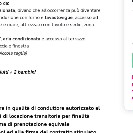
 da:
zionata
, divano che all’occorrenza può diventare
induzione con forno e
lavastoviglie
, accesso ad
e e mare, attrezzato con tavolo e sedie, zona
V
,
aria condizionata
e accesso al terrazzo
cia e finestra
piccola taglia)
ulti + 2 bambini
a in qualità di conduttore autorizzato al
i di locazione transitoria per finalità
rma di prenotazione equivale
ni ed alla firma del contratto stipulato