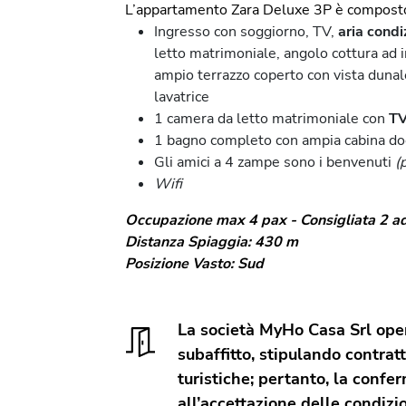
L’appartamento Zara Deluxe 3P è composto
Ingresso con soggiorno, TV,
aria condi
letto matrimoniale, angolo cottura ad 
ampio terrazzo coperto con vista dunal
lavatrice
1 camera da letto matrimoniale con
T
1 bagno completo con ampia cabina doc
Gli amici a 4 zampe sono i benvenuti
(
Wifi
Occupazione max 4 pax - Consigliata 2 ad
Distanza Spiaggia: 430 m
Posizione Vasto: Sud
La società MyHo Casa Srl oper
subaffitto, stipulando contratt
turistiche; pertanto, la confe
all’accettazione delle condizio