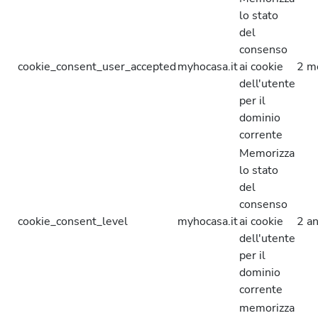
lo stato
del
consenso
cookie_consent_user_accepted
myhocasa.it
ai cookie
2 m
dell'utente
per il
dominio
corrente
Memorizza
lo stato
del
consenso
cookie_consent_level
myhocasa.it
ai cookie
2 an
dell'utente
per il
dominio
corrente
memorizza